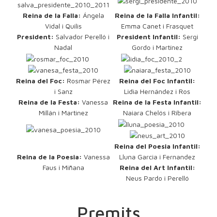
Reina de la Falla:
Ángela
Reina de la Falla Infantil:
Vidal i Quilis
Emma Canet i Frasquet
President:
Salvador Perelló i
President Infantil:
Sergi
Nadal
Gordo i Martí­nez
Reina del Foc:
Rosmar Pérez
Reina del Foc Infantil:
i Sanz
Lidia Hernández i Ros
Reina de la Festa:
Vanessa
Reina de la Festa Infantil:
Millán i Martinez
Naiara Chelós i Ribera
Reina del Poesia Infantil:
Reina de la Poesia:
Vanessa
Lluna Garcia i Fernandez
Faus i Miñana
Reina del Art Infantil:
Neus Pardo i Perelló
Premits