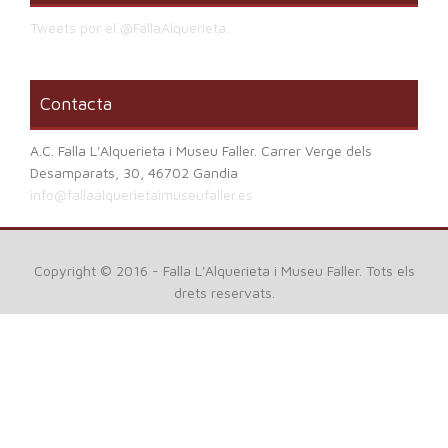
Tweets por el @FallaAlquerieta.
Contacta
A.C. Falla L'Alquerieta i Museu Faller. Carrer Verge dels
Desamparats, 30, 46702 Gandia
info@fallaalquerietaimuseufaller.es
Copyright © 2016 - Falla L'Alquerieta i Museu Faller. Tots els
drets reservats.