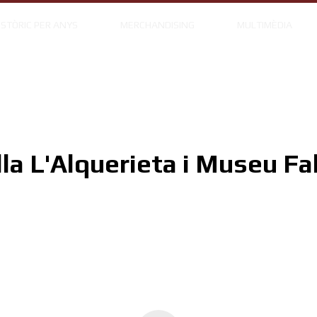
ISTÒRIC PER ANYS
MERCHANDISING
MULTIMÈDIA
lla L'Alquerieta i Museu Fal