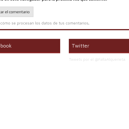
cómo se procesan los datos de tus comentarios
.
ebook
Twitter
Tweets por el @FallaAlquerieta.