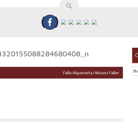
3320155088284680408_n
C
Bu
Falla Alquerieta i Museu Faller
r