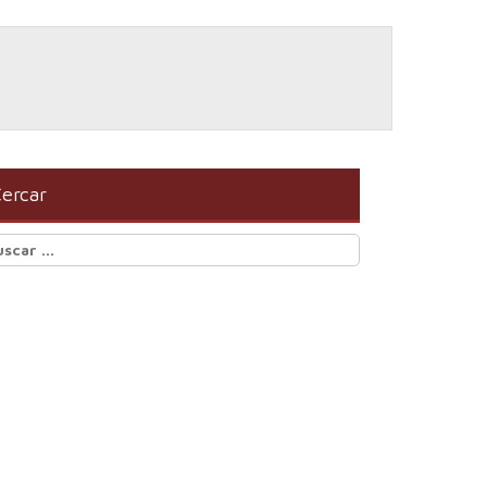
ercar
scar: