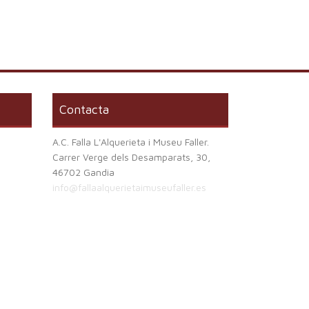
Contacta
A.C. Falla L'Alquerieta i Museu Faller.
Carrer Verge dels Desamparats, 30,
46702 Gandia
info@fallaalquerietaimuseufaller.es