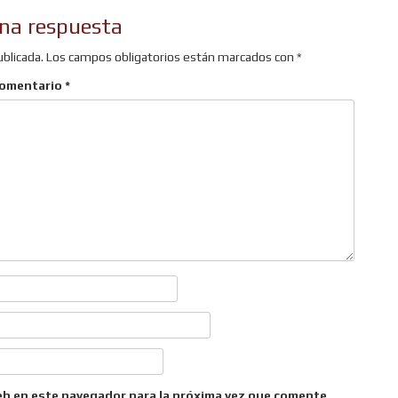
na respuesta
ublicada.
Los campos obligatorios están marcados con
*
omentario
*
eb en este navegador para la próxima vez que comente.