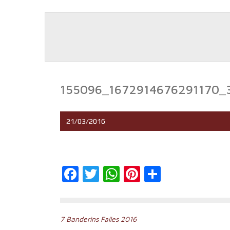
155096_1672914676291170_
21/03/2016
Facebook
Twitter
WhatsApp
Pinterest
Comparti
Navegación
7 Banderins Falles 2016