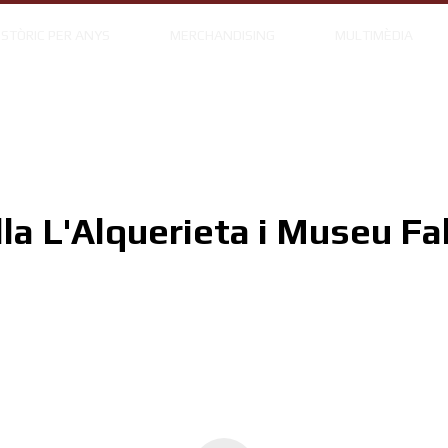
ISTÒRIC PER ANYS
MERCHANDISING
MULTIMÈDIA
lla L'Alquerieta i Museu Fal