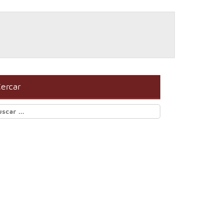
ercar
scar: