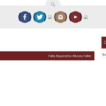
C
Bu
Falla Alquerieta i Museu Faller