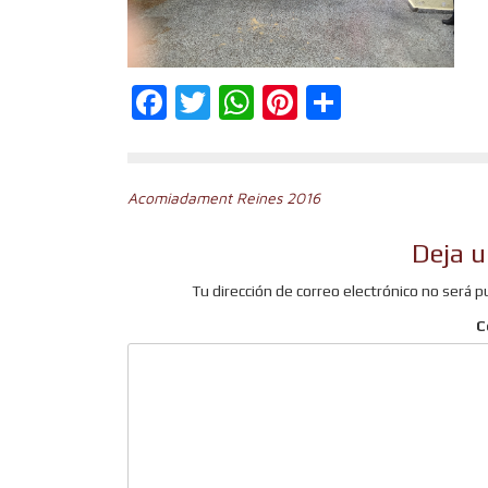
Facebook
Twitter
WhatsApp
Pinterest
Comparti
Navegación
Acomiadament Reines 2016
de
Deja u
entradas
Tu dirección de correo electrónico no será p
C