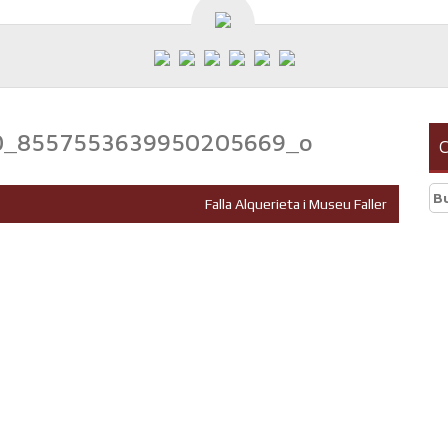
0_8557553639950205669_o
C
Bu
Falla Alquerieta i Museu Faller