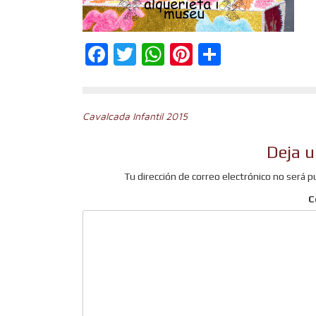
Facebook
Twitter
WhatsApp
Pinterest
Comparti
Navegación
Cavalcada Infantil 2015
de
Deja u
entradas
Tu dirección de correo electrónico no será p
C