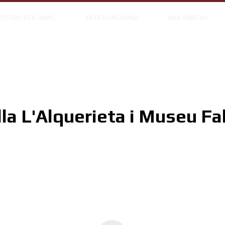
ISTÒRIC PER ANYS
MERCHANDISING
MULTIMÈDIA
lla L'Alquerieta i Museu Fal