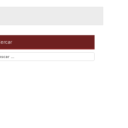
ercar
scar: