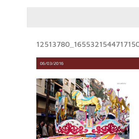
12513780_165532154471715
06/03/2016