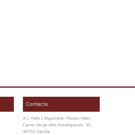
Contacta
A.C. Falla L'Alquerieta i Museu Faller.
Carrer Verge dels Desamparats, 30,
46702 Gandia