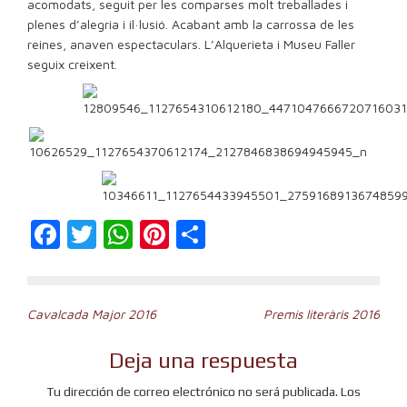
acomodats, seguit per les comparses molt treballades i
plenes d’alegria i il·lusió. Acabant amb la carrossa de les
reines, anaven espectaculars. L’Alquerieta i Museu Faller
seguix creixent.
Facebook
Twitter
WhatsApp
Pinterest
Compartir
Navegación
Cavalcada Major 2016
Premis literàris 2016
de
Deja una respuesta
entradas
Tu dirección de correo electrónico no será publicada.
Los