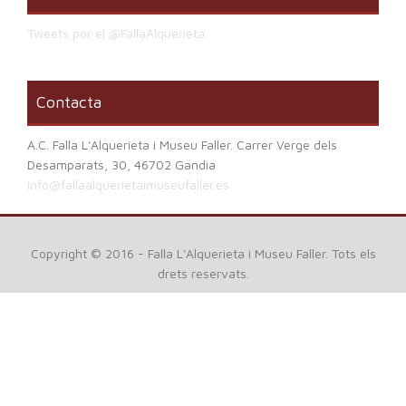
Tweets por el @FallaAlquerieta.
Contacta
A.C. Falla L'Alquerieta i Museu Faller. Carrer Verge dels
Desamparats, 30, 46702 Gandia
info@fallaalquerietaimuseufaller.es
Copyright © 2016 - Falla L'Alquerieta i Museu Faller. Tots els
drets reservats.