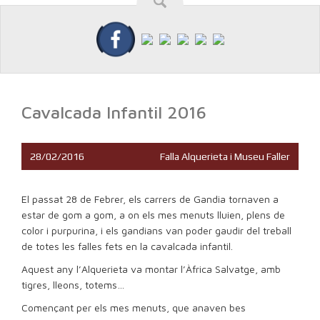
Cavalcada Infantil 2016
28/02/2016
Falla Alquerieta i Museu Faller
El passat 28 de Febrer, els carrers de Gandia tornaven a
estar de gom a gom, a on els mes menuts lluien, plens de
color i purpurina, i els gandians van poder gaudir del treball
de totes les falles
fets en la cavalcada infantil
.
Aquest any l’Alquerieta va montar l’Àfrica Salvatge, amb
tigres, lleons, totems…
Començant per els mes menuts, que anaven bes