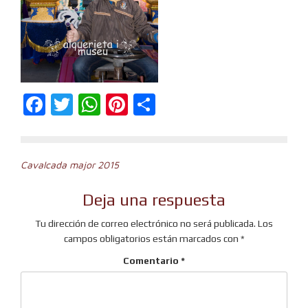
Facebook
Twitter
WhatsApp
Pinterest
Compartir
Navegación
Cavalcada major 2015
de
Deja una respuesta
entradas
Tu dirección de correo electrónico no será publicada.
Los
campos obligatorios están marcados con
*
Comentario
*