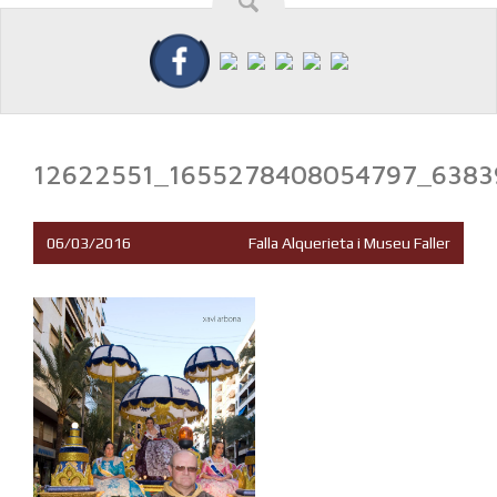
12622551_1655278408054797_6383
06/03/2016
Falla Alquerieta i Museu Faller