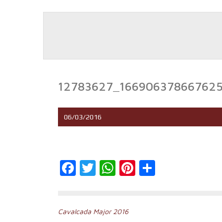
12783627_166906378667625
06/03/2016
Facebook
Twitter
WhatsApp
Pinterest
Comparti
Navegación
Cavalcada Major 2016