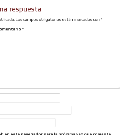
na respuesta
ublicada.
Los campos obligatorios están marcados con
*
omentario
*
eb en este navegador para la próxima vez que comente.