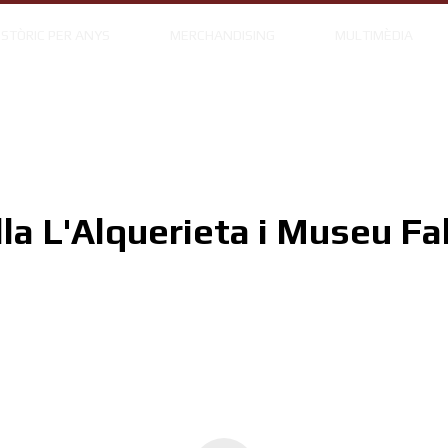
ISTÒRIC PER ANYS
MERCHANDISING
MULTIMÈDIA
lla L'Alquerieta i Museu Fal