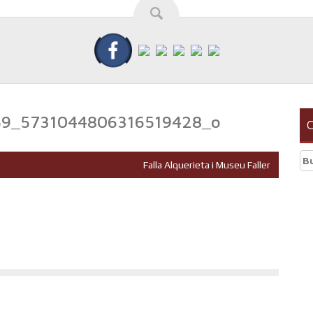
9_5731044806316519428_o
C
Bu
Falla Alquerieta i Museu Faller
r