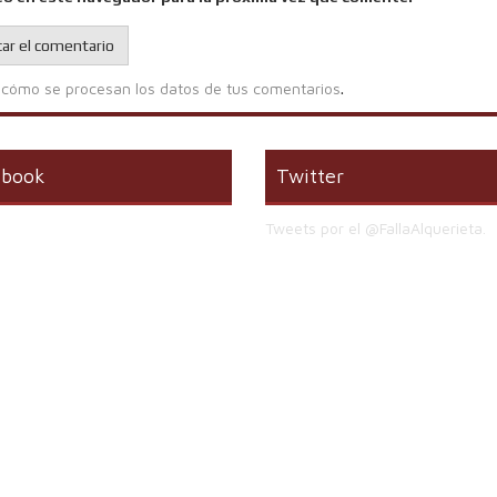
cómo se procesan los datos de tus comentarios
.
ebook
Twitter
Tweets por el @FallaAlquerieta.