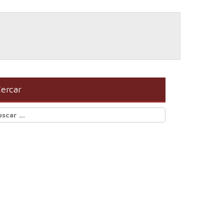
ercar
scar: