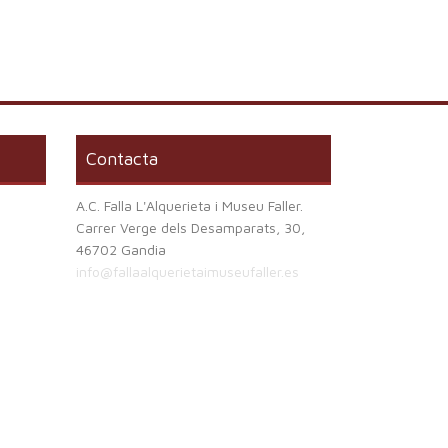
Contacta
A.C. Falla L'Alquerieta i Museu Faller.
Carrer Verge dels Desamparats, 30,
46702 Gandia
info@fallaalquerietaimuseufaller.es