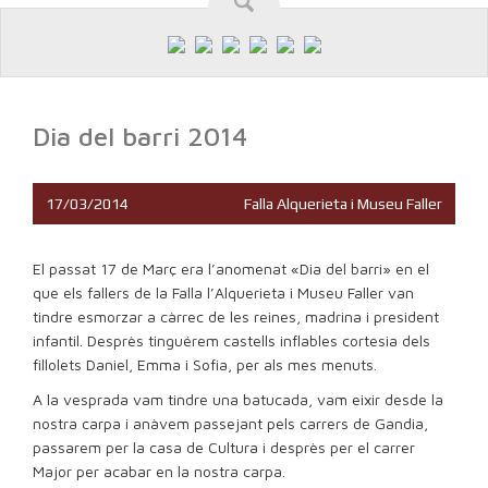
Dia del barri 2014
17/03/2014
Falla Alquerieta i Museu Faller
El passat 17 de Març era l’anomenat «Dia del barri» en el
que els fallers de la Falla l’Alquerieta i Museu Faller van
tindre esmorzar a càrrec de les reines, madrina i president
infantil. Desprès tinguérem castells inflables cortesia dels
fillolets Daniel, Emma i Sofia, per als mes menuts.
A la vesprada vam tindre una batucada, vam eixir desde la
nostra carpa i anàvem passejant pels carrers de Gandia,
passarem per la casa de Cultura i desprès per el carrer
Major per acabar en la nostra carpa.