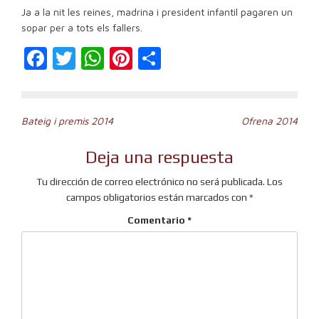
Ja a la nit les reines, madrina i president infantil pagaren un
sopar per a tots els fallers.
Facebook
Twitter
WhatsApp
Pinterest
Compartir
Navegación
Bateig i premis 2014
Ofrena 2014
de
Deja una respuesta
entradas
Tu dirección de correo electrónico no será publicada.
Los
campos obligatorios están marcados con
*
Comentario
*