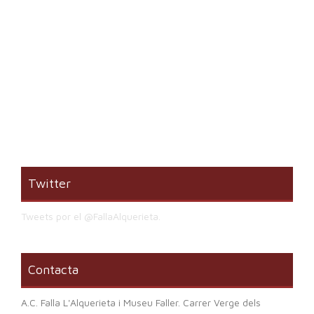
Twitter
Tweets por el @FallaAlquerieta.
Contacta
A.C. Falla L'Alquerieta i Museu Faller. Carrer Verge dels