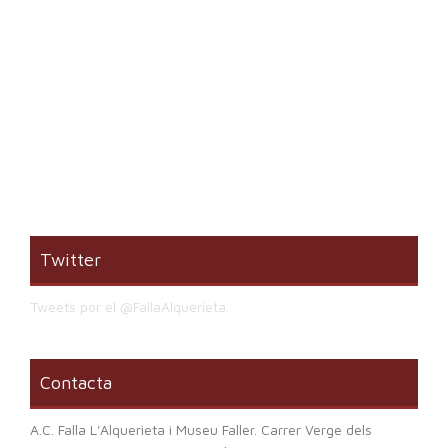
Twitter
Tweets por el @FallaAlquerieta.
Contacta
A.C. Falla L'Alquerieta i Museu Faller. Carrer Verge dels