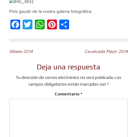
Pots gaudir de la nostra galeria fotogràfica.
Facebook
Twitter
WhatsApp
Pinterest
Compartir
Navegación
Albaes 2014
Cavalcada Major 2014
de
Deja una respuesta
entradas
Tu dirección de correo electrónico no será publicada.
Los
campos obligatorios están marcados con
*
Comentario
*