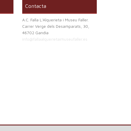
Contacta
A.C. Falla L'Alquerieta i Museu Faller.
Carrer Verge dels Desamparats, 30,
46702 Gandia
info@fallaalquerietaimuseufaller.es