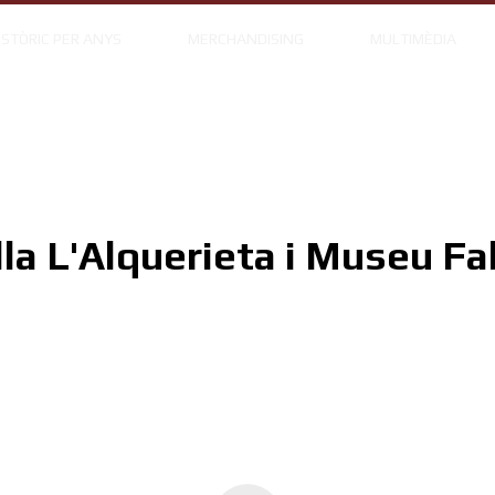
ISTÒRIC PER ANYS
MERCHANDISING
MULTIMÈDIA
lla L'Alquerieta i Museu Fal