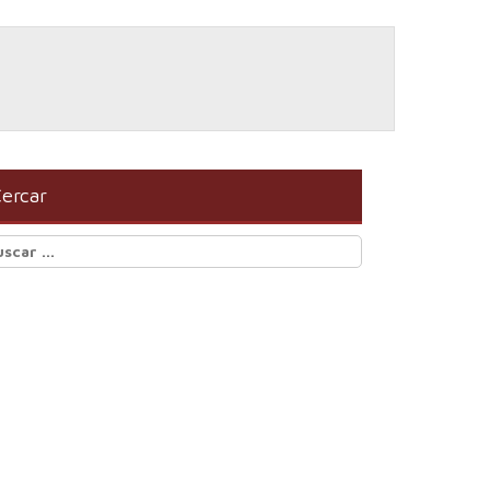
ercar
scar: