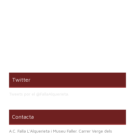
Twitter
Tweets por el @FallaAlquerieta.
Contacta
A.C. Falla L'Alquerieta i Museu Faller. Carrer Verge dels