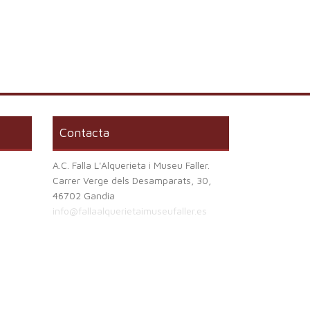
Contacta
A.C. Falla L'Alquerieta i Museu Faller.
Carrer Verge dels Desamparats, 30,
46702 Gandia
info@fallaalquerietaimuseufaller.es