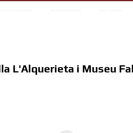
ISTÒRIC PER ANYS
MERCHANDISING
MULTIMÈDIA
lla L'Alquerieta i Museu Fal