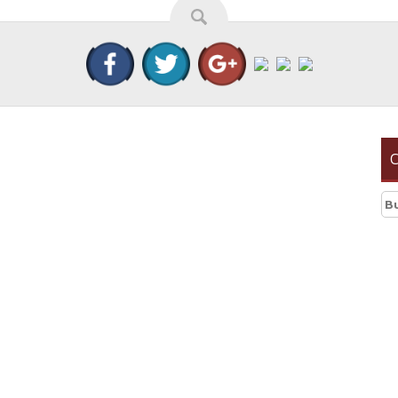
C
Bu
r