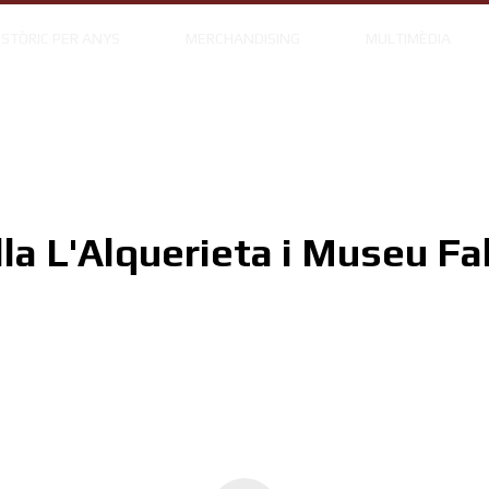
ISTÒRIC PER ANYS
MERCHANDISING
MULTIMÈDIA
lla L'Alquerieta i Museu Fal