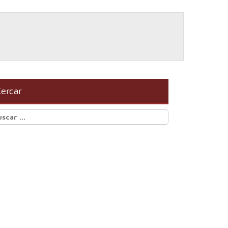
ercar
scar: