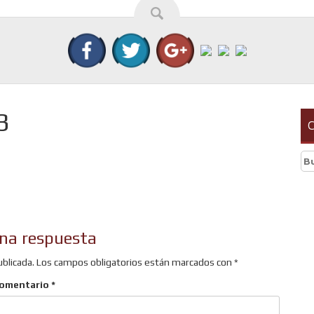
3
C
Bu
r
na respuesta
ublicada.
Los campos obligatorios están marcados con
*
omentario
*