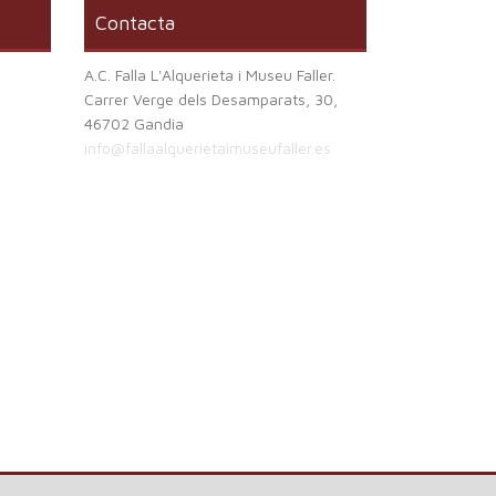
Contacta
A.C. Falla L'Alquerieta i Museu Faller.
Carrer Verge dels Desamparats, 30,
46702 Gandia
info@fallaalquerietaimuseufaller.es