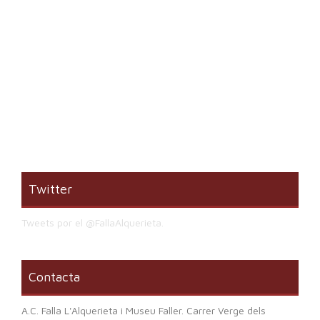
Twitter
Tweets por el @FallaAlquerieta.
Contacta
A.C. Falla L'Alquerieta i Museu Faller. Carrer Verge dels