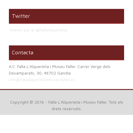
Twitter
Tweets por el @FallaAlquerieta.
Contacta
A.C. Falla L'Alquerieta i Museu Faller. Carrer Verge dels
Desamparats, 30, 46702 Gandia
info@fallaalquerietaimuseufaller.es
Copyright © 2016 - Falla L'Alquerieta i Museu Faller. Tots els
drets reservats.