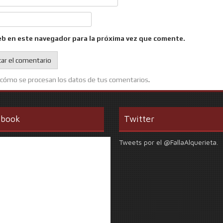
eb en este navegador para la próxima vez que comente.
cómo se procesan los datos de tus comentarios
.
ebook
Twitter
Tweets por el @FallaAlquerieta.