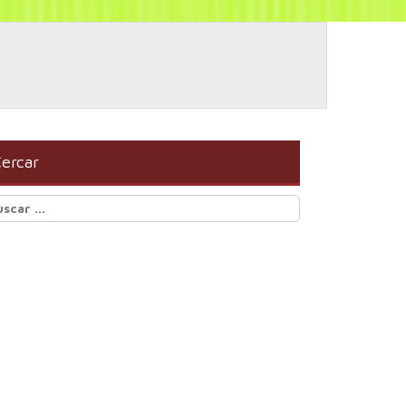
ercar
scar: