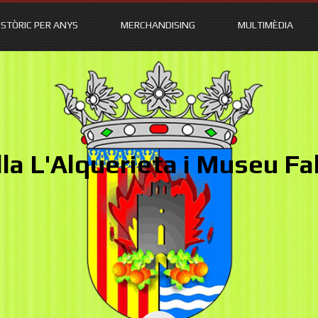
ISTÒRIC PER ANYS
MERCHANDISING
MULTIMÈDIA
lla L'Alquerieta i Museu Fal