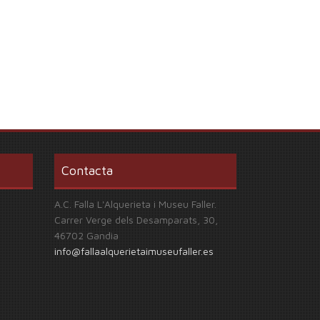
Contacta
A.C. Falla L'Alquerieta i Museu Faller.
Carrer Verge dels Desamparats, 30,
46702 Gandia
info@fallaalquerietaimuseufaller.es