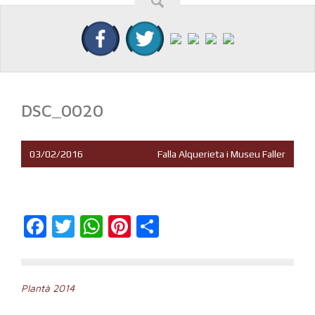
DSC_0020
03/02/2016
Falla Alquerieta i Museu Faller
Facebook
Twitter
WhatsApp
Pinterest
Compartir
Navegación
Plantà 2014
de