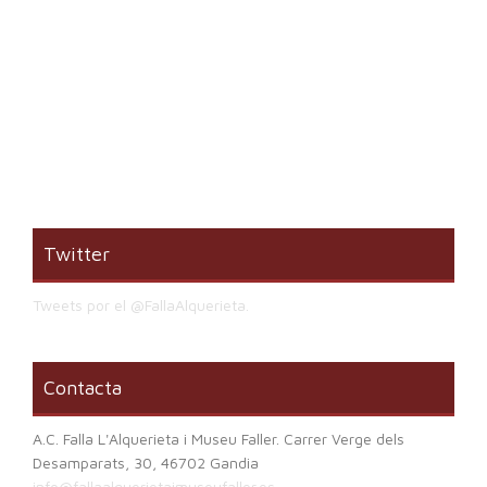
Twitter
Tweets por el @FallaAlquerieta.
Contacta
A.C. Falla L'Alquerieta i Museu Faller. Carrer Verge dels
Desamparats, 30, 46702 Gandia
info@fallaalquerietaimuseufaller.es