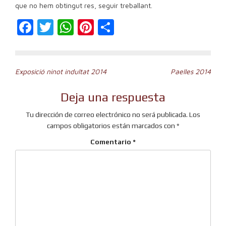
que no hem obtingut res, seguir treballant.
Facebook
Twitter
WhatsApp
Pinterest
Compartir
Navegación
Exposició ninot indultat 2014
Paelles 2014
de
Deja una respuesta
entradas
Tu dirección de correo electrónico no será publicada.
Los
campos obligatorios están marcados con
*
Comentario
*