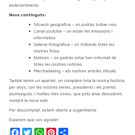
esdeveniments.
Nous continguts:
Situació geogràfica – on podràs trobar-nos.
Canal youtube – on estan les emissions i
informatius.
Galeria fotogràfica – on trobaràs totes les
nostres fotos.
Notícies – on podràs estar ben informat de
totes les nostres notí­cies.
Merchadasing – els nostres articles oficials.
També tenim un apartat, on comptem tota la nostra història
per anys, con les nostres reines, presidents i els premis
aconseguits. I moltes més coses, que pots anar descobrint,
visitant la nova web.
Per descomptat, estem oberts a sugeriments.
Esperem que vos agrade!
Facebook
Twitter
WhatsApp
Pinterest
Compartir