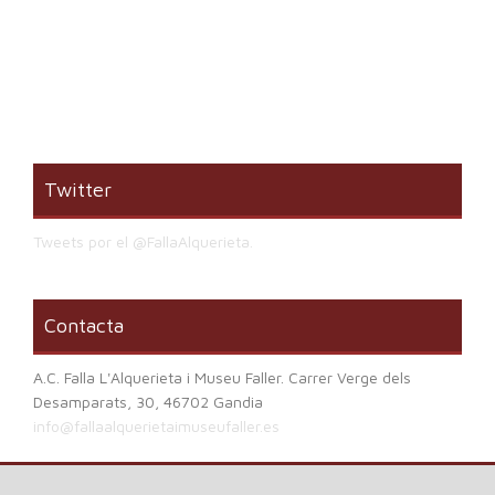
Twitter
Tweets por el @FallaAlquerieta.
Contacta
A.C. Falla L'Alquerieta i Museu Faller. Carrer Verge dels
Desamparats, 30, 46702 Gandia
info@fallaalquerietaimuseufaller.es