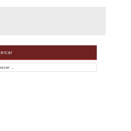
ercar
scar: