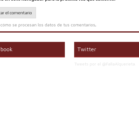
cómo se procesan los datos de tus comentarios
.
ebook
Twitter
Tweets por el @FallaAlquerieta.