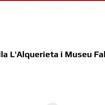
ISTÒRIC PER ANYS
MERCHANDISING
MULTIMÈDIA
lla L'Alquerieta i Museu Fal