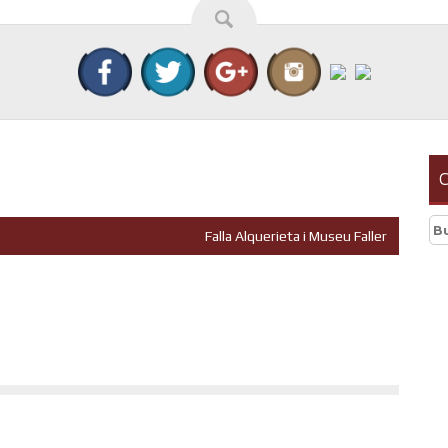
C
Bu
Falla Alquerieta i Museu Faller
r