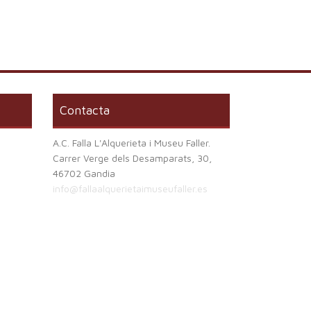
Contacta
A.C. Falla L'Alquerieta i Museu Faller.
Carrer Verge dels Desamparats, 30,
46702 Gandia
info@fallaalquerietaimuseufaller.es