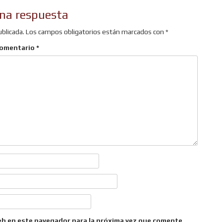
na respuesta
ublicada.
Los campos obligatorios están marcados con
*
omentario
*
eb en este navegador para la próxima vez que comente.