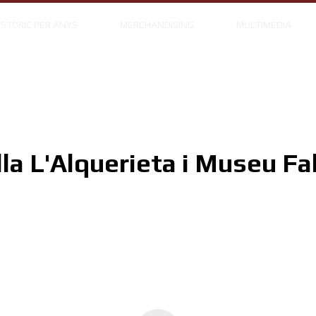
ISTÒRIC PER ANYS
MERCHANDISING
MULTIMÈDIA
lla L'Alquerieta i Museu Fal