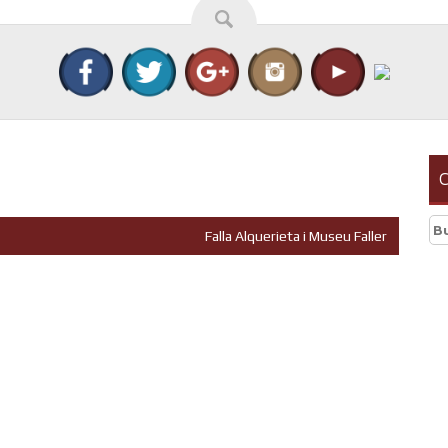
C
Bu
Falla Alquerieta i Museu Faller