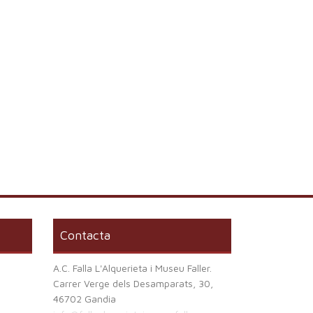
Contacta
A.C. Falla L'Alquerieta i Museu Faller.
Carrer Verge dels Desamparats, 30,
46702 Gandia