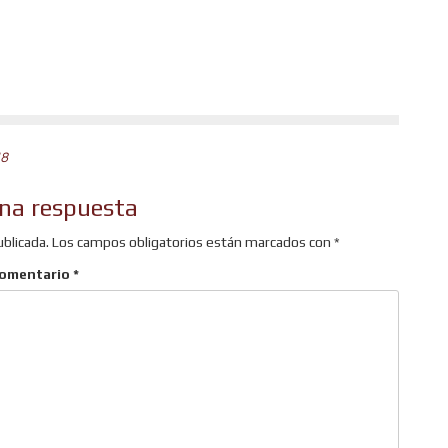
r
18
na respuesta
ublicada.
Los campos obligatorios están marcados con
*
omentario
*