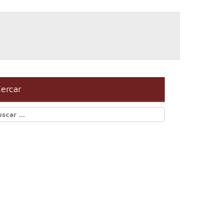
ercar
scar: