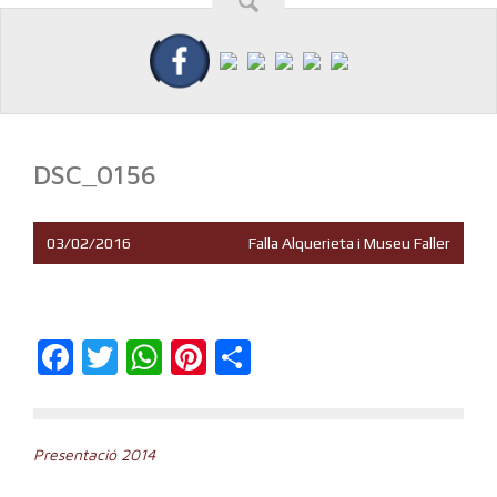
DSC_0156
03/02/2016
Falla Alquerieta i Museu Faller
Facebook
Twitter
WhatsApp
Pinterest
Compartir
Navegación
Presentació 2014
de