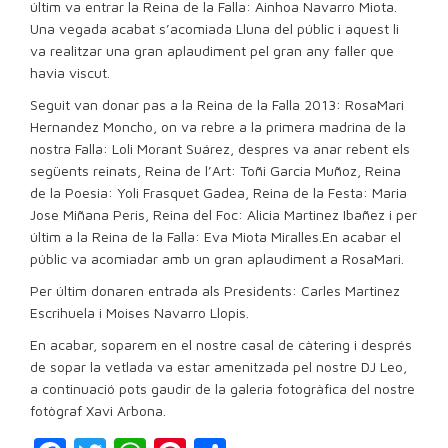
últim va entrar la Reina de la Falla: Ainhoa Navarro Miota.
Una vegada acabat s’acomiada Lluna del públic i aquest li
va realitzar una gran aplaudiment pel gran any faller que
havia viscut.
Seguit van donar pas a la Reina de la Falla 2013: RosaMari
Hernandez Moncho, on va rebre a la primera madrina de la
nostra Falla: Loli Morant Suárez, despres va anar rebent els
següents reinats, Reina de l’Art: Toñi Garcia Muñoz, Reina
de la Poesia: Yoli Frasquet Gadea, Reina de la Festa: Maria
Jose Miñana Peris, Reina del Foc: Alicia Martinez Ibañez i per
últim a la Reina de la Falla: Eva Miota Miralles.
En acabar el
públic va acomiadar amb un gran aplaudiment a RosaMari.
Per últim donaren entrada als Presidents: Carles Martinez
Escrihuela i Moises Navarro Llopis.
En acabar, soparem en el nostre casal de càtering i després
de sopar la vetlada va estar amenitzada pel nostre DJ Leo,
a continuació pots gaudir de la galeria fotogràfica del nostre
fotògraf Xavi Arbona.