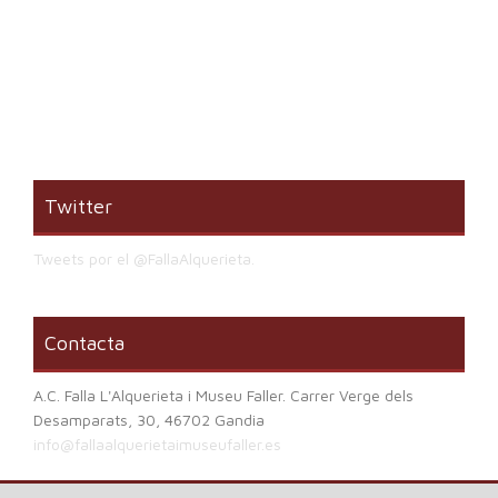
Twitter
Tweets por el @FallaAlquerieta.
Contacta
A.C. Falla L'Alquerieta i Museu Faller. Carrer Verge dels
Desamparats, 30, 46702 Gandia
info@fallaalquerietaimuseufaller.es