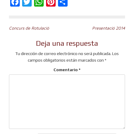
Facebook
Twitter
WhatsApp
Pinterest
Compartir
Navegación
Concurs de Rotulació
Presentació 2014
de
Deja una respuesta
entradas
Tu dirección de correo electrónico no será publicada.
Los
campos obligatorios están marcados con
*
Comentario
*