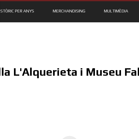
ISTÒRIC PER ANYS
MERCHANDISING
MULTIMÈDIA
lla L'Alquerieta i Museu Fal