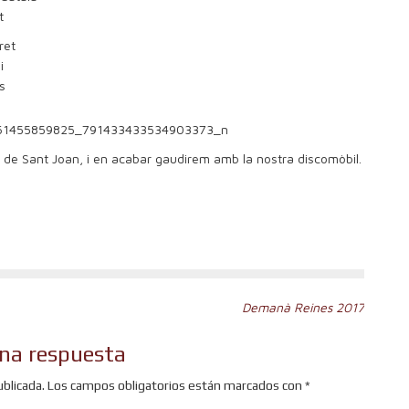
t
ret
i
s
a de Sant Joan, i en acabar gaudirem amb la nostra discomòbil.
r
Demanà Reines 2017
na respuesta
ublicada.
Los campos obligatorios están marcados con
*