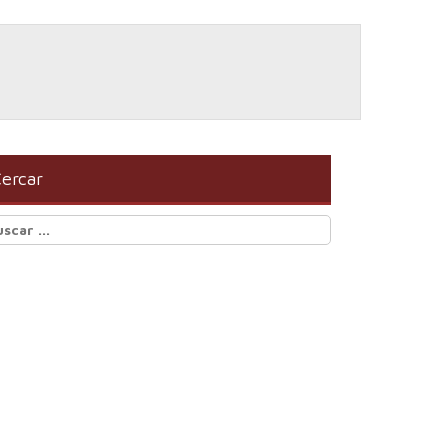
ercar
scar: