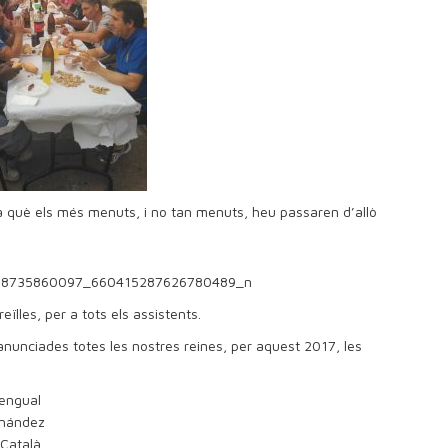
a què els més menuts, i no tan menuts, heu passaren d’allò
eïlles, per a tots els assistents.
unciades totes les nostres reines, per aquest 2017, les
Mengual
ernández
 Català