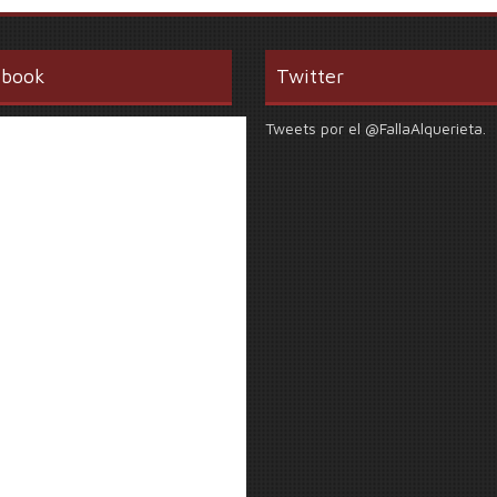
ebook
Twitter
Tweets por el @FallaAlquerieta.