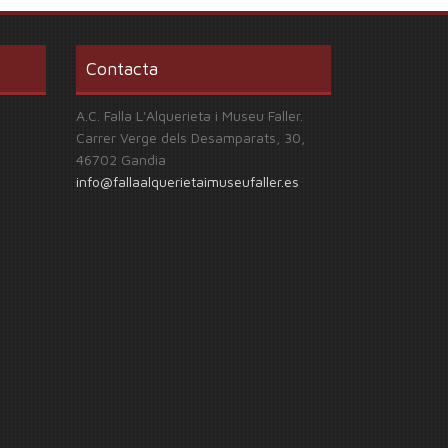
Contacta
A.C. Falla L'Alquerieta i Museu Faller.
Carrer Verge dels Desamparats, 30,
46702 Gandia
info@fallaalquerietaimuseufaller.es