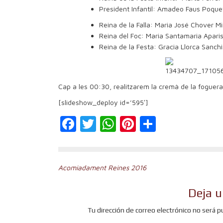
President Infantil: Amadeo Faus Poque
Reina de la Falla: Maria José Chover Mi
Reina del Foc: Maria Santamaria Aparis
Reina de la Festa: Gracia Llorca Sanchi
Cap a les 00:30, realitzarem la cremà de la foguer
[slideshow_deploy id=’595′]
Facebook
Twitter
WhatsApp
Pinterest
Comparti
Navegación
Acomiadament Reines 2016
de
Deja u
entradas
Tu dirección de correo electrónico no será p