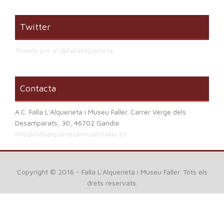
Twitter
Tweets por el @FallaAlquerieta.
Contacta
A.C. Falla L'Alquerieta i Museu Faller. Carrer Verge dels
Desamparats, 30, 46702 Gandia
info@fallaalquerietaimuseufaller.es
Copyright © 2016 - Falla L'Alquerieta i Museu Faller. Tots els
drets reservats.