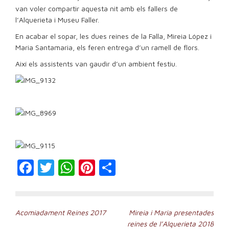
van voler compartir aquesta nit amb els fallers de
l’Alquerieta i Museu Faller.
En acabar el sopar, les dues reines de la Falla, Mireia López i
Maria Santamaria, els feren entrega d’un ramell de flors.
Així els assistents van gaudir d’un ambient festiu.
Facebook
Twitter
WhatsApp
Pinterest
Compartir
Navegación
Acomiadament Reines 2017
Mireia i Maria presentades
reines de l’Alquerieta 2018