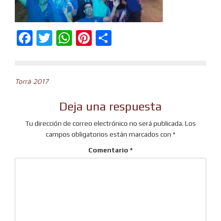
Facebook
Twitter
WhatsApp
Pinterest
Compartir
Navegación
Torrà 2017
de
Deja una respuesta
entradas
Tu dirección de correo electrónico no será publicada.
Los
campos obligatorios están marcados con
*
Comentario
*