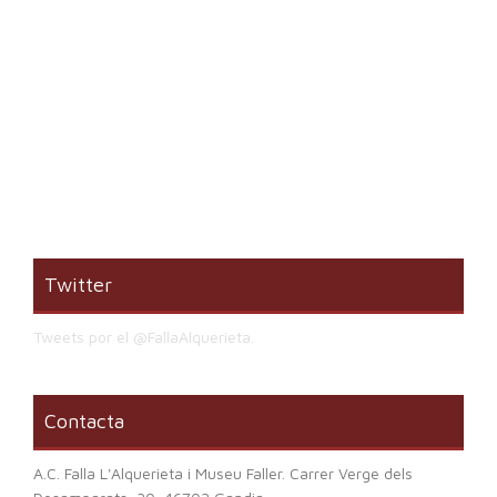
Twitter
Tweets por el @FallaAlquerieta.
Contacta
A.C. Falla L'Alquerieta i Museu Faller. Carrer Verge dels